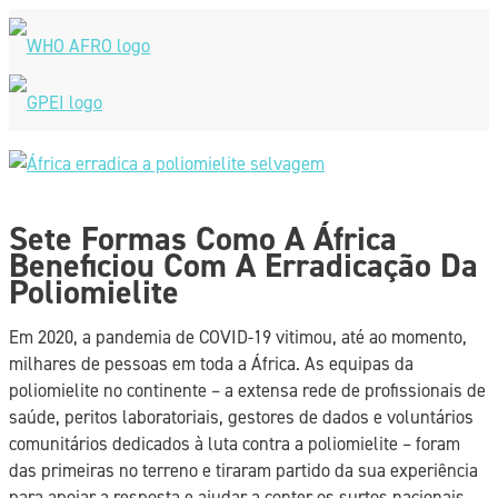
Skip
to
content
Main
Menu
Sete Formas Como A África
Beneficiou Com A Erradicação Da
Poliomielite
Em 2020, a pandemia de COVID-19 vitimou, até ao momento,
milhares de pessoas em toda a África. As equipas da
poliomielite no continente – a extensa rede de profissionais de
saúde, peritos laboratoriais, gestores de dados e voluntários
comunitários dedicados à luta contra a poliomielite – foram
das primeiras no terreno e tiraram partido da sua experiência
para apoiar a resposta e ajudar a conter os surtos nacionais.